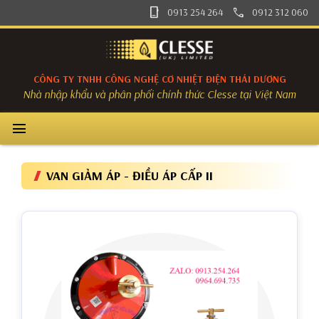
phone_iphone
phone
0913 254 264
0912 312 060
CÔNG TY TNHH CÔNG NGHỆ CƠ NHIỆT ĐIỆN THÁI DƯƠNG
Nhà nhập khẩu và phân phối chính thức Clesse tại Việt Nam
menu
VAN GIẢM ÁP - ĐIỀU ÁP CẤP II