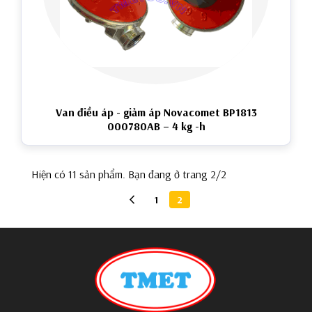
Van điều áp - giảm áp Novacomet BP1813
000780AB – 4 kg -h
Hiện có 11 sản phẩm. Bạn đang ở trang 2/2
chevron_left
1
2