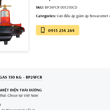
SKU:
BP24FCR 001250CD
Categories:
Van điều áp giảm áp Novacomet c
phone_iphone
0913 254 264
GAS 150 KG - BP24FCR
NHIỆT ĐIỆN THÁI DƯƠNG
thức Clesse tại Việt Nam
D
m áp Novacomet cấp II