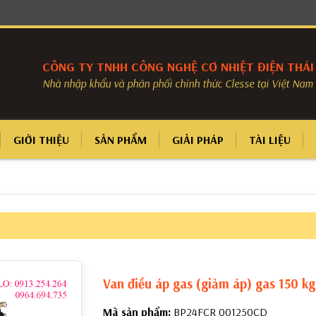
CÔNG TY TNHH CÔNG NGHỆ CƠ NHIỆT ĐIỆN THÁ
Nhà nhập khẩu và phân phối chính thức Clesse tại Việt Nam
GIỚI THIỆU
SẢN PHẨM
GIẢI PHÁP
TÀI LIỆU
Van điều áp gas (giảm áp) gas 150 k
Mã sản phẩm:
BP24FCR 001250CD