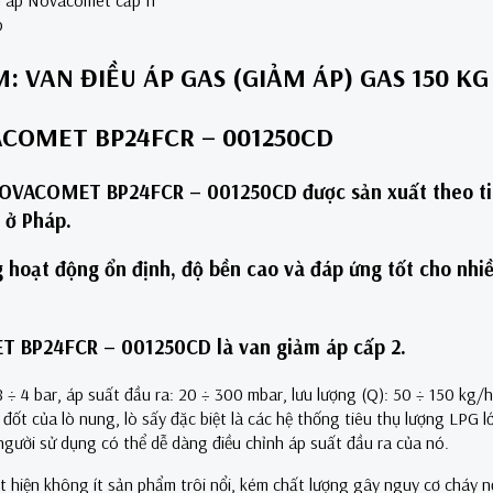
p
 VAN ĐIỀU ÁP GAS (GIẢM ÁP) GAS 150 KG
VACOMET BP24FCR – 001250CD
 NOVACOMET BP24FCR – 001250CD được sản xuất theo ti
ở ở Pháp.
ng hoạt động ổn định, độ bền cao và đáp ứng tốt cho nhi
 BP24FCR – 001250CD là van giảm áp cấp 2.
 ÷ 4 bar, áp suất đầu ra: 20 ÷ 300 mbar, lưu lượng (Q): 50 ÷ 150 kg/h,
 đốt của lò nung, lò sấy đặc biệt là các hệ thống tiêu thụ lượng LPG
gười sử dụng có thể dễ dàng điều chỉnh áp suất đầu ra của nó.
ất hiện không ít sản phẩm trôi nổi, kém chất lượng gây nguy cơ cháy nổ