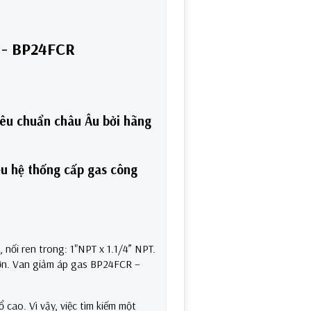
 - BP24FCR
êu chuẩn châu Âu bởi hãng
ều hệ thống cấp gas công
 nối ren trong: 1"NPT x 1.1/4” NPT.
 lớn. Van giảm áp gas BP24FCR –
 cao. Vì vậy, việc tìm kiếm một